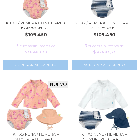
KIT X2 / REMERA CON CIERRE +
KIT X2 / REMERA CON CIERRE +
BOMBACHITA...
SLIP PARA E...
$109.450
$109.450
3
cuotas sin interés de
3
cuotas sin interés de
$36.483,33
$36.483,33
AGREGAR AL CARRITO
AGREGAR AL CARRITO
NUEVO
KIT X3 NENA / REMERA +
KIT X3 NENE / REMERA +
SOMBRERO + TRAJE...
SOMBRERO + TRAJE...