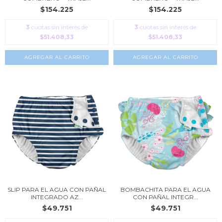
$154.225
$154.225
3
cuotas sin interés de
3
cuotas sin interés de
$51.408,33
$51.408,33
AGREGAR AL CARRITO
AGREGAR AL CARRITO
SLIP PARA EL AGUA CON PAÑAL
BOMBACHITA PARA EL AGUA
INTEGRADO AZ...
CON PAÑAL INTEGR...
$49.751
$49.751