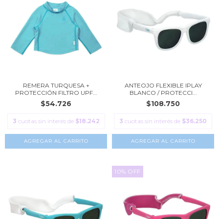
REMERA TURQUESA +
ANTEOJO FLEXIBLE IPLAY
PROTECCIÓN FILTRO UPF...
BLANCO / PROTECCI...
$54.726
$108.750
3
cuotas sin interés de
$18.242
3
cuotas sin interés de
$36.250
AGREGAR AL CARRITO
AGREGAR AL CARRITO
10
%
OFF