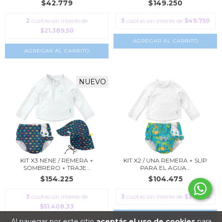
$42.779
$149.250
2
cuotas sin interés de
3
cuotas sin interés de
$49.750
$21.389,50
AGREGAR AL CARRITO
AGREGAR AL CARRITO
NUEVO
KIT X3 NENE / REMERA +
KIT X2 / UNA REMERA + SLIP
SOMBRERO + TRAJE...
PARA EL AGUA...
$154.225
$104.475
3
cuotas sin interés de
3
cuotas sin interés de
$34.825
$51.408,33
AGREGAR AL CARRITO
Al navegar por este sitio
aceptás el uso de cookies
para