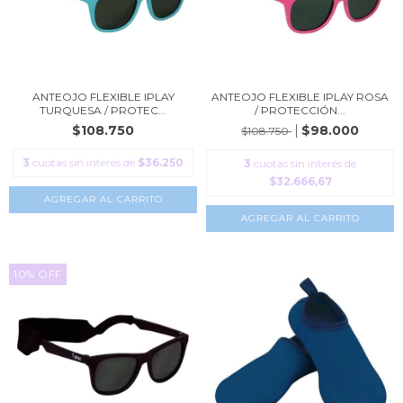
ANTEOJO FLEXIBLE IPLAY
ANTEOJO FLEXIBLE IPLAY ROSA
TURQUESA / PROTEC...
/ PROTECCIÓN...
$108.750
$98.000
$108.750
3
cuotas sin interés de
$36.250
3
cuotas sin interés de
$32.666,67
AGREGAR AL CARRITO
AGREGAR AL CARRITO
10
%
OFF