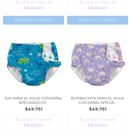
3
cuotas sin interés de
3
cuotas sin interés de
$16.583,67
$16.583,67
AGREGAR AL CARRITO
AGREGAR AL CARRITO
SLIP PARA EL AGUA CON PAÑAL
BOMBACHITA PARA EL AGUA
INTEGRADO DI...
CON PAÑAL INTEGR...
$49.751
$49.751
3
cuotas sin interés de
3
cuotas sin interés de
$16.583,67
$16.583,67