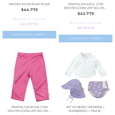
WATER SOCK IPLAY ROSA
PANTALON AZUL CON
PROTECCIÓN UPF 50+ IPL...
$44.775
$42.779
2
cuotas sin interés de
2
cuotas sin interés de
$22.387,50
$21.389,50
AGREGAR AL CARRITO
AGREGAR AL CARRITO
PANTALON ROSA CON
KIT X3 NENA / REMERA +
PROTECCIÓN UPF 50+ IPL...
SOMBRERO + TRAJE...