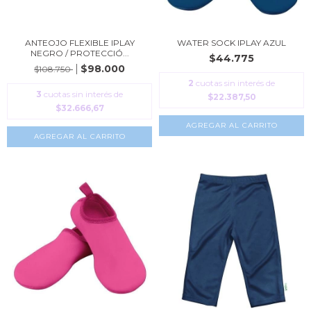
ANTEOJO FLEXIBLE IPLAY
WATER SOCK IPLAY AZUL
NEGRO / PROTECCIÓ...
$44.775
$98.000
$108.750
2
cuotas sin interés de
3
cuotas sin interés de
$22.387,50
$32.666,67
AGREGAR AL CARRITO
AGREGAR AL CARRITO