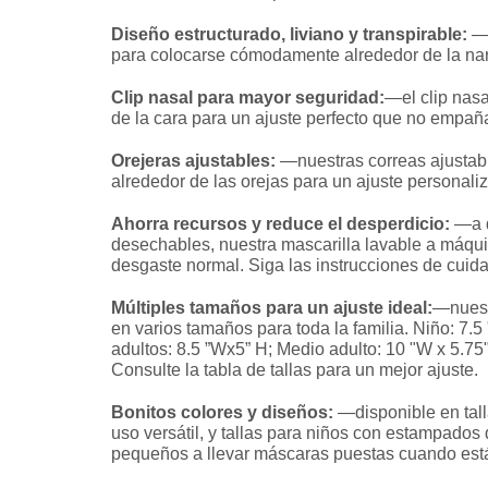
Diseño estructurado, liviano y transpirable:
—
para colocarse cómodamente alrededor de la nari
Clip nasal para mayor seguridad:
—el clip nasa
de la cara para un ajuste perfecto que no empaña
Orejeras ajustables:
—nuestras correas ajustab
alrededor de las orejas para un ajuste personali
Ahorra recursos y reduce el desperdicio:
—a d
desechables, nuestra mascarilla lavable a máqui
desgaste normal. Siga las instrucciones de cuid
Múltiples tamaños para un ajuste ideal:
—nuest
en varios tamaños para toda la familia. Niño: 7.
adultos: 8.5 ”Wx5” H; Medio adulto: 10 "W x 5.75
Consulte la tabla de tallas para un mejor ajuste.
Bonitos colores y diseños:
—disponible en tall
uso versátil, y tallas para niños con estampados
pequeños a llevar máscaras puestas cuando está