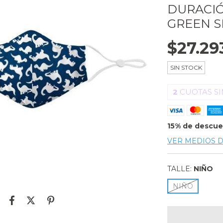
DURACIÓ
GREEN S
$27.29
SIN STOCK
2
CUOTAS SI
15% de descu
VER MEDIOS 
TALLE:
NIÑO
NIÑO