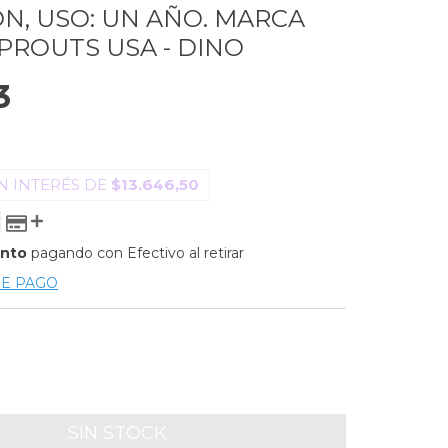
N, USO: UN AÑO. MARCA
PROUTS USA - DINO
3
N INTERÉS DE
$13.646,50
ento
pagando con Efectivo al retirar
DE PAGO