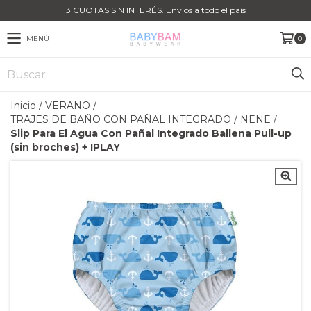
3 CUOTAS SIN INTERÉS. Envíos a todo el país
MENÚ
0
Inicio
/
VERANO
/
TRAJES DE BAÑO CON PAÑAL INTEGRADO
/
NENE
/
Slip Para El Agua Con Pañal Integrado Ballena Pull-up
(sin broches) + IPLAY