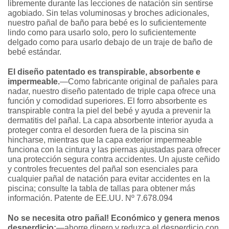
libremente durante las lecciones de natación sin sentirse
agobiado. Sin telas voluminosas y broches adicionales,
nuestro pañal de baño para bebé es lo suficientemente
lindo como para usarlo solo, pero lo suficientemente
delgado como para usarlo debajo de un traje de baño de
bebé estándar.
El diseño patentado es transpirable, absorbente e
impermeable.
—Como fabricante original de pañales para
nadar, nuestro diseño patentado de triple capa ofrece una
función y comodidad superiores. El forro absorbente es
transpirable contra la piel del bebé y ayuda a prevenir la
dermatitis del pañal. La capa absorbente interior ayuda a
proteger contra el desorden fuera de la piscina sin
hincharse, mientras que la capa exterior impermeable
funciona con la cintura y las piernas ajustadas para ofrecer
una protección segura contra accidentes. Un ajuste ceñido
y controles frecuentes del pañal son esenciales para
cualquier pañal de natación para evitar accidentes en la
piscina; consulte la tabla de tallas para obtener más
información. Patente de EE.UU. Nº 7.678.094
No se necesita otro pañal! Económico y genera menos
desperdicio:
—ahorre dinero y reduzca el desperdicio con