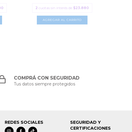
80
2
cuotas sin interés de
$23.880
2
cuotas
AGREGAR AL CARRITO
A
COMPRÁ CON SEGURIDAD
Tus datos siempre protegidos
REDES SOCIALES
SEGURIDAD Y
CERTIFICACIONES