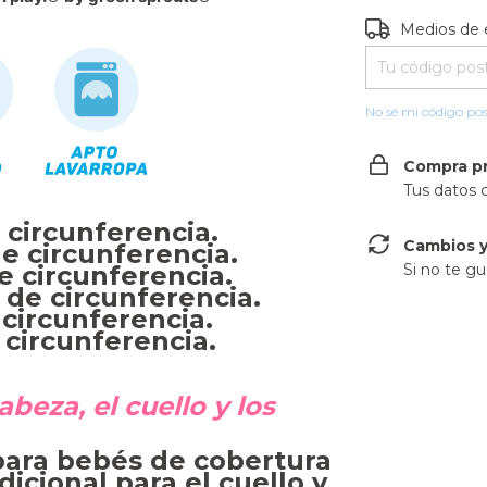
Entregas para e
Medios de 
No sé mi código pos
Compra p
Tus datos 
 circunferencia.
Cambios y
de circunferencia.
e circunferencia.
Si no te gu
 de circunferencia.
 circunferencia.
 circunferencia.
abeza, el cuello y los
para bebés de cobertura
icional para el cuello y