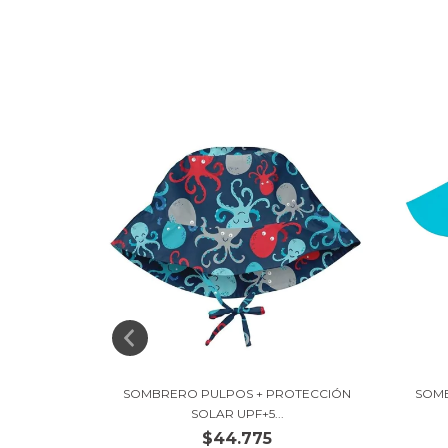
SAS +
SOMBRERO PULPOS + PROTECCIÓN
SOMB
...
SOLAR UPF+5...
$44.775