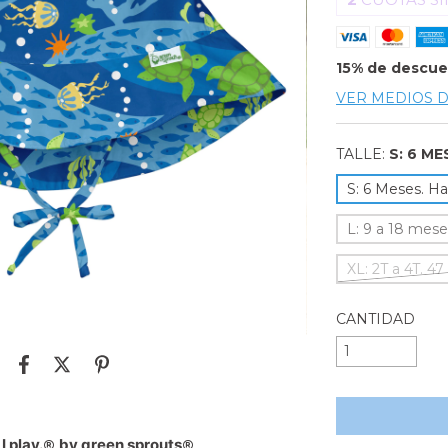
15% de descu
VER MEDIOS 
TALLE:
S: 6 M
S: 6 Meses. Ha
L: 9 a 18 mese
XL: 2T a 4T. 47
CANTIDAD
play.
by green sprouts
®
®