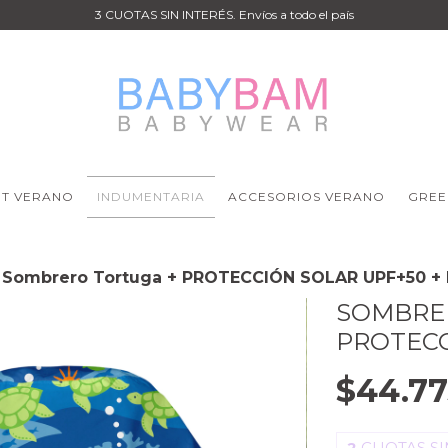
3 CUOTAS SIN INTERÉS. Envíos a todo el país
IT VERANO
INDUMENTARIA
ACCESORIOS VERANO
GREE
Sombrero Tortuga + PROTECCIÓN SOLAR UPF+50 + 
SOMBRE
PROTECC
$44.77
2
CUOTAS SI