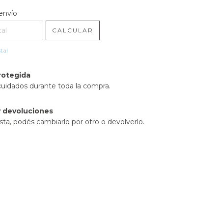
l CP:
CAMBIAR CP
envío
CALCULAR
tal
rotegida
cuidados durante toda la compra.
 devoluciones
sta, podés cambiarlo por otro o devolverlo.