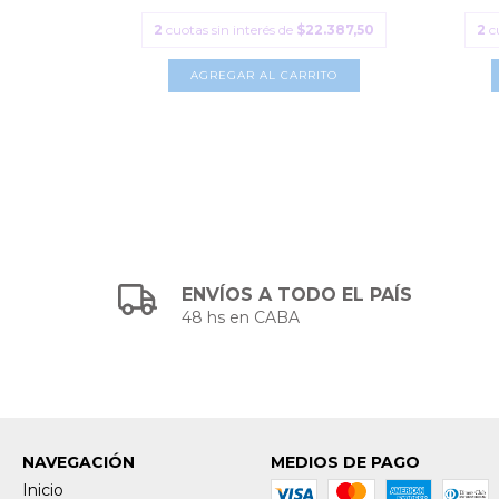
.387,50
2
cuotas sin interés de
$22.387,50
2
c
TO
AGREGAR AL CARRITO
ENVÍOS A TODO EL PAÍS
48 hs en CABA
NAVEGACIÓN
MEDIOS DE PAGO
Inicio