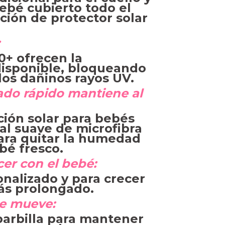
ebé cubierto todo el
ación de protector solar
+ ofrecen la
disponible, bloqueando
los dañinos rayos UV.
cado rápido mantiene al
ción solar para bebés
al suave de microfibra
ara quitar la humedad
bé fresco.
cer con el bebé:
onalizado y para crecer
ás prolongado.
se mueve:
barbilla para mantener